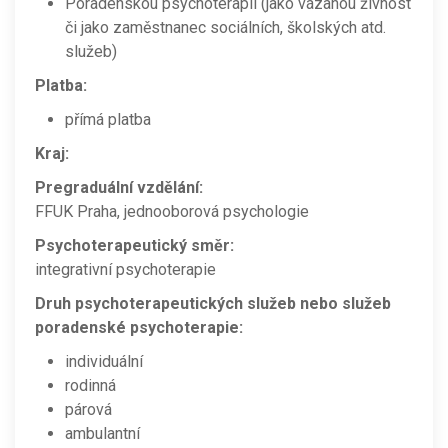
Poradenskou psychoterapii (jako vázanou živnost
či jako zaměstnanec sociálních, školských atd.
služeb)
Platba:
přímá platba
Kraj:
Pregraduální vzdělání:
FFUK Praha, jednooborová psychologie
Psychoterapeutický směr:
integrativní psychoterapie
Druh psychoterapeutických služeb nebo služeb
poradenské psychoterapie:
individuální
rodinná
párová
ambulantní