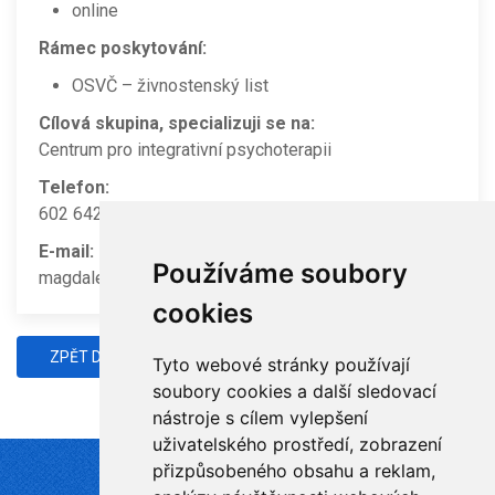
online
Rámec poskytování:
OSVČ – živnostenský list
Cílová skupina, specializuji se na:
Centrum pro integrativní psychoterapii
Telefon:
602 642 616
E-mail:
Používáme soubory
magdalena.frouzova@email.cz
cookies
ZPĚT DO ADRESÁŘE
Tyto webové stránky používají
soubory cookies a další sledovací
nástroje s cílem vylepšení
uživatelského prostředí, zobrazení
přizpůsobeného obsahu a reklam,