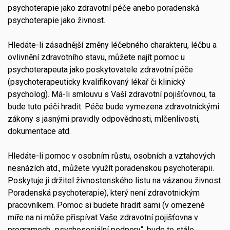
psychoterapie jako zdravotní péče anebo poradenská
psychoterapie jako živnost.
Hledáte-li zásadnější změny léčebného charakteru, léčbu a
ovlivnění zdravotního stavu, můžete najít pomoc u
psychoterapeuta jako poskytovatele zdravotní péče
(psychoterapeuticky kvalifikovaný lékař či klinický
psycholog). Má-li smlouvu s Vaší zdravotní pojišťovnou, ta
bude tuto péči hradit. Péče bude vymezena zdravotnickými
zákony s jasnými pravidly odpovědnosti, mlčenlivosti,
dokumentace atd.
Hledáte-li pomoc v osobním růstu, osobních a vztahových
nesnázích atd., můžete využít poradenskou psychoterapii.
Poskytuje ji držitel živnostenského listu na vázanou živnost
Poradenská psychoterapie), který není zdravotnickým
pracovníkem. Pomoc si budete hradit sami (v omezené
míře na ni může přispívat Vaše zdravotní pojišťovna v
programech „psychosociální podpory“, bude to stále