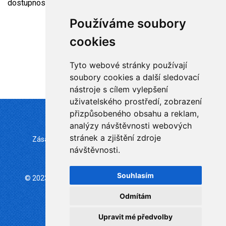
dostupnosti psychosociální podpory v roce 2026
Používáme soubory
cookies
Tyto webové stránky používají
soubory cookies a další sledovací
nástroje s cílem vylepšení
uživatelského prostředí, zobrazení
přizpůsobeného obsahu a reklam,
analýzy návštěvnosti webových
stránek a zjištění zdroje
Zásady zpracování souborů cookie
Mapa stránek
návštěvnosti.
Změna nastavení
Souhlasím
© 2023 Česká psychoterapeutická společnost | ČLS JEP
všechna práva vyhrazena
Odmítám
Made with
in Czech rep.
Upravit mé předvolby
WebSite21