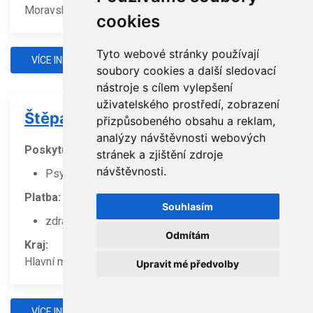
Moravskoslezský kraj
cookies
Tyto webové stránky používají
VÍCE INFORMACÍ
soubory cookies a další sledovací
nástroje s cílem vylepšení
uživatelského prostředí, zobrazení
Štěpánková Lenka, MUDr., Ph.D.
přizpůsobeného obsahu a reklam,
analýzy návštěvnosti webových
Poskytuji:
stránek a zjištění zdroje
návštěvnosti.
Psychoterapii (jako zdravotní službu)
Platba:
Souhlasím
zdravotní pojištění
Odmítám
Kraj:
Hlavní město Praha
Upravit mé předvolby
VÍCE INFORMACÍ