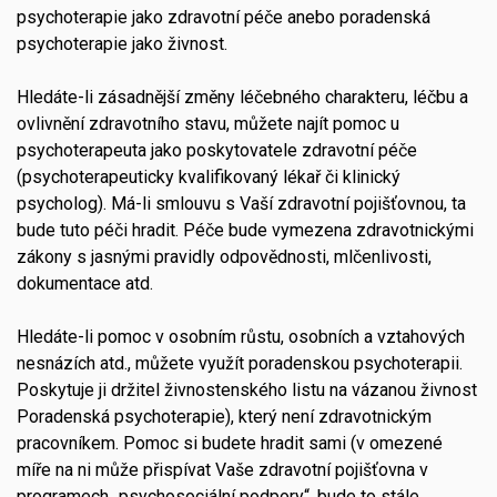
psychoterapie jako zdravotní péče anebo poradenská
psychoterapie jako živnost.
Hledáte-li zásadnější změny léčebného charakteru, léčbu a
ovlivnění zdravotního stavu, můžete najít pomoc u
psychoterapeuta jako poskytovatele zdravotní péče
(psychoterapeuticky kvalifikovaný lékař či klinický
psycholog). Má-li smlouvu s Vaší zdravotní pojišťovnou, ta
bude tuto péči hradit. Péče bude vymezena zdravotnickými
zákony s jasnými pravidly odpovědnosti, mlčenlivosti,
dokumentace atd.
Hledáte-li pomoc v osobním růstu, osobních a vztahových
nesnázích atd., můžete využít poradenskou psychoterapii.
Poskytuje ji držitel živnostenského listu na vázanou živnost
Poradenská psychoterapie), který není zdravotnickým
pracovníkem. Pomoc si budete hradit sami (v omezené
míře na ni může přispívat Vaše zdravotní pojišťovna v
programech „psychosociální podpory“, bude to stále