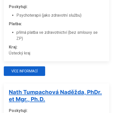
Poskytuji:
Psychoterapii (jako zdravotní službu)
Platba:
přímá platba ve zdravotnictví (bez smlouvy se
ZP)
Kraj:
Ústecký kraj
VÍCE INFORMACÍ
Nath Tumpachová Naděžda, PhDr.
et Mgr., Ph.D.
Poskytuji: