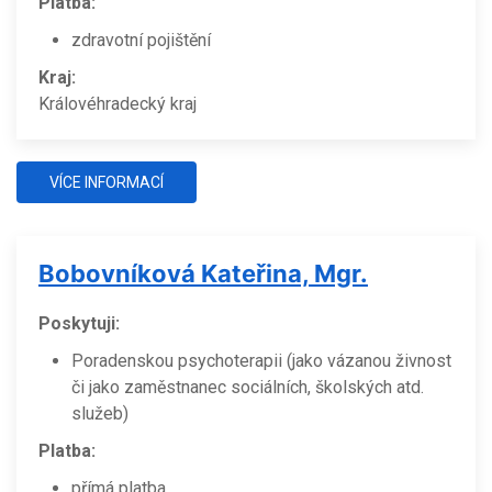
Platba:
zdravotní pojištění
Kraj:
Královéhradecký kraj
VÍCE INFORMACÍ
Bobovníková Kateřina, Mgr.
Poskytuji:
Poradenskou psychoterapii (jako vázanou živnost
či jako zaměstnanec sociálních, školských atd.
služeb)
Platba:
přímá platba