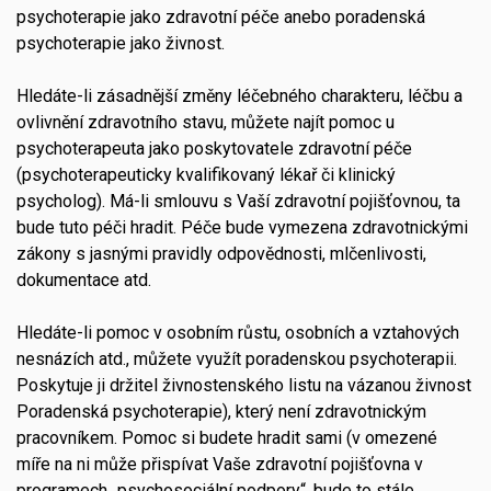
psychoterapie jako zdravotní péče anebo poradenská
psychoterapie jako živnost.
Hledáte-li zásadnější změny léčebného charakteru, léčbu a
ovlivnění zdravotního stavu, můžete najít pomoc u
psychoterapeuta jako poskytovatele zdravotní péče
(psychoterapeuticky kvalifikovaný lékař či klinický
psycholog). Má-li smlouvu s Vaší zdravotní pojišťovnou, ta
bude tuto péči hradit. Péče bude vymezena zdravotnickými
zákony s jasnými pravidly odpovědnosti, mlčenlivosti,
dokumentace atd.
Hledáte-li pomoc v osobním růstu, osobních a vztahových
nesnázích atd., můžete využít poradenskou psychoterapii.
Poskytuje ji držitel živnostenského listu na vázanou živnost
Poradenská psychoterapie), který není zdravotnickým
pracovníkem. Pomoc si budete hradit sami (v omezené
míře na ni může přispívat Vaše zdravotní pojišťovna v
programech „psychosociální podpory“, bude to stále