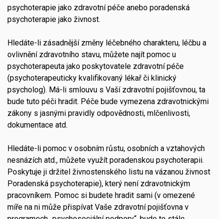
psychoterapie jako zdravotní péče anebo poradenská
psychoterapie jako živnost.
Hledáte-li zásadnější změny léčebného charakteru, léčbu a
ovlivnění zdravotního stavu, můžete najít pomoc u
psychoterapeuta jako poskytovatele zdravotní péče
(psychoterapeuticky kvalifikovaný lékař či klinický
psycholog). Má-li smlouvu s Vaší zdravotní pojišťovnou, ta
bude tuto péči hradit. Péče bude vymezena zdravotnickými
zákony s jasnými pravidly odpovědnosti, mlčenlivosti,
dokumentace atd.
Hledáte-li pomoc v osobním růstu, osobních a vztahových
nesnázích atd., můžete využít poradenskou psychoterapii.
Poskytuje ji držitel živnostenského listu na vázanou živnost
Poradenská psychoterapie), který není zdravotnickým
pracovníkem. Pomoc si budete hradit sami (v omezené
míře na ni může přispívat Vaše zdravotní pojišťovna v
programech „psychosociální podpory“, bude to stále