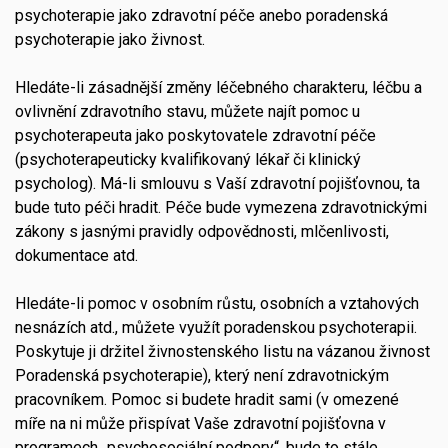
psychoterapie jako zdravotní péče anebo poradenská
psychoterapie jako živnost.
Hledáte-li zásadnější změny léčebného charakteru, léčbu a
ovlivnění zdravotního stavu, můžete najít pomoc u
psychoterapeuta jako poskytovatele zdravotní péče
(psychoterapeuticky kvalifikovaný lékař či klinický
psycholog). Má-li smlouvu s Vaší zdravotní pojišťovnou, ta
bude tuto péči hradit. Péče bude vymezena zdravotnickými
zákony s jasnými pravidly odpovědnosti, mlčenlivosti,
dokumentace atd.
Hledáte-li pomoc v osobním růstu, osobních a vztahových
nesnázích atd., můžete využít poradenskou psychoterapii.
Poskytuje ji držitel živnostenského listu na vázanou živnost
Poradenská psychoterapie), který není zdravotnickým
pracovníkem. Pomoc si budete hradit sami (v omezené
míře na ni může přispívat Vaše zdravotní pojišťovna v
programech „psychosociální podpory“, bude to stále