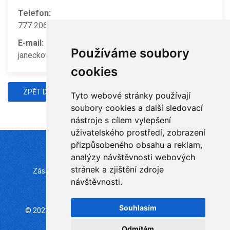
Telefon:
777 206 525
E-mail:
Používáme soubory
janeckova.barbora@gmail.com
cookies
ZPĚT DO ADRESÁŘE
Tyto webové stránky používají
soubory cookies a další sledovací
nástroje s cílem vylepšení
uživatelského prostředí, zobrazení
přizpůsobeného obsahu a reklam,
analýzy návštěvnosti webových
stránek a zjištění zdroje
Zásady zpracování souborů cookie
Mapa stránek
návštěvnosti.
Změna nastavení
Souhlasím
© 2023 Česká psychoterapeutická společnost | ČLS JEP
všechna práva vyhrazena
Odmítám