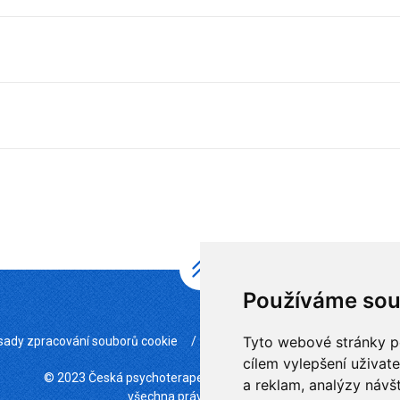
Používáme sou
Tyto webové stránky po
sady zpracování souborů cookie
/
Mapa stránek
/
Změna nastav
cílem vylepšení uživat
© 2023 Česká psychoterapeutická společnost | ČLS JEP
a reklam, analýzy návš
všechna práva vyhrazena