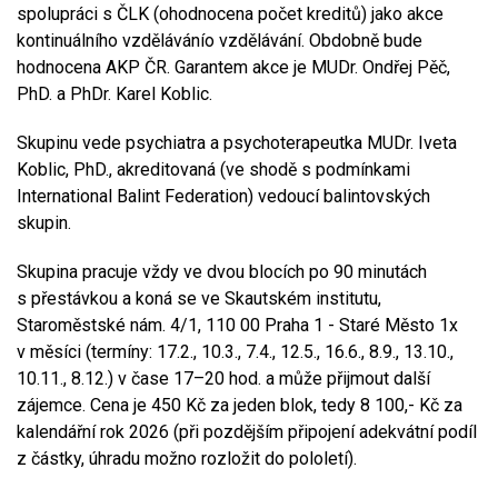
spolupráci s ČLK (ohodnocena počet kreditů) jako akce
kontinuálního vzdělávánío vzdělávání. Obdobně bude
hodnocena AKP ČR. Garantem akce je MUDr. Ondřej Pěč,
PhD. a PhDr. Karel Koblic.
Skupinu vede psychiatra a psychoterapeutka MUDr. Iveta
Koblic, PhD., akreditovaná (ve shodě s podmínkami
International Balint Federation) vedoucí balintovských
skupin.
Skupina pracuje vždy ve dvou blocích po 90 minutách
s přestávkou a koná se ve Skautském institutu,
Staroměstské nám. 4/1, 110 00 Praha 1 - Staré Město 1x
v měsíci (termíny: 17.2., 10.3., 7.4., 12.5., 16.6., 8.9., 13.10.,
10.11., 8.12.) v čase 17–20 hod. a může přijmout další
zájemce. Cena je 450 Kč za jeden blok, tedy 8 100,- Kč za
kalendářní rok 2026 (při pozdějším připojení adekvátní podíl
z částky, úhradu možno rozložit do pololetí).