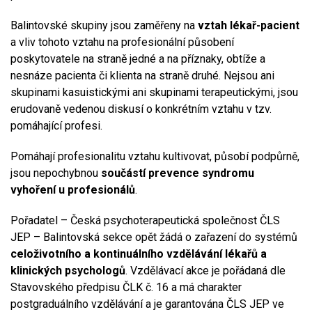
Balintovské skupiny jsou zaměřeny na
vztah lékař-pacient
a vliv tohoto vztahu na profesionální působení
poskytovatele na straně jedné a na příznaky, obtíže a
nesnáze pacienta či klienta na straně druhé. Nejsou ani
skupinami kasuistickými ani skupinami terapeutickými, jsou
erudovaně vedenou diskusí o konkrétním vztahu v tzv.
pomáhající profesi.
Pomáhají profesionalitu vztahu kultivovat, působí podpůrně,
jsou nepochybnou
součástí prevence syndromu
vyhoření u profesionálů
.
Pořadatel – Česká psychoterapeutická společnost ČLS
JEP – Balintovská sekce opět žádá o zařazení do systémů
celoživotního a kontinuálního vzdělávání lékařů a
klinických psychologů
. Vzdělávací akce je pořádaná dle
Stavovského předpisu ČLK č. 16 a má charakter
postgraduálního vzdělávání a je garantována ČLS JEP ve