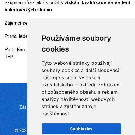
Skupina může také sloužit k
získání kvalifikace ve vedení
balintovských skupin
.
Zájemci se mohou obrátit na
iveta.koblic@gmail.com
.
Praha, leden 2026
Používáme soubory
cookies
PhDr. Karel Koblic, vedoucí balintovské sekce ČPtS ČLS
JEP
Tyto webové stránky používají
soubory cookies a další sledovací
nástroje s cílem vylepšení
uživatelského prostředí, zobrazení
přizpůsobeného obsahu a reklam,
analýzy návštěvnosti webových
stránek a zjištění zdroje
Zásady zpracování souborů cookie
Mapa stránek
návštěvnosti.
Změna nastavení
Souhlasím
© 2023 Česká psychoterapeutická společnost | ČLS JEP